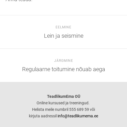
EELMINE
Lein ja seismine
JÄRGMINE
Regulaarne toitumine nõuab aega
TeadlikumEma OÜ
Online kursused ja treeningud.
Helista meile numbril 555 689 59 või
kirjuta aadressil
info@teadlikumema.ee