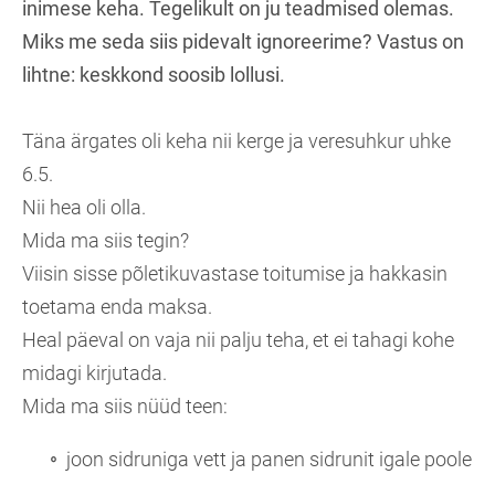
inimese keha. Tegelikult on ju teadmised olemas.
Miks me seda siis pidevalt ignoreerime? Vastus on
lihtne: keskkond soosib lollusi.
Täna ärgates oli keha nii kerge ja veresuhkur uhke
6.5.
Nii hea oli olla.
Mida ma siis tegin?
Viisin sisse põletikuvastase toitumise ja hakkasin
toetama enda maksa.
Heal päeval on vaja nii palju teha, et ei tahagi kohe
midagi kirjutada.
Mida ma siis nüüd teen:
joon sidruniga vett ja panen sidrunit igale poole