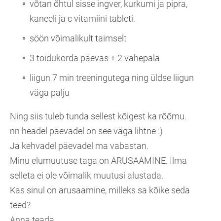
võtan õhtul sisse ingver, kurkumi ja pipra,
kaneeli ja c vitamiini tableti.
söön võimalikult taimselt
3 toidukorda päevas + 2 vahepala
liigun 7 min treeningutega ning üldse liigun
väga palju
Ning siis tuleb tunda sellest kõigest ka rõõmu.
nn headel päevadel on see väga lihtne :)
Ja kehvadel päevadel ma vabastan.
Minu elumuutuse taga on ARUSAAMINE. Ilma
selleta ei ole võimalik muutusi alustada.
Kas sinul on arusaamine, milleks sa kõike seda
teed?
Anna teada.