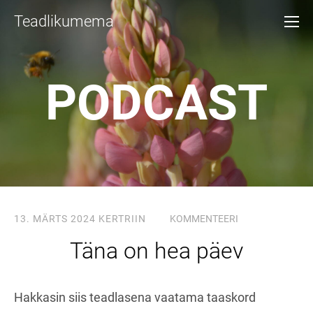
Teadlikumema
PODCAST
13. MÄRTS 2024
KERTRIIN
KOMMENTEERI
Täna on hea päev
Hakkasin siis teadlasena vaatama taaskord