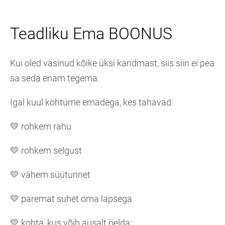
Teadliku Ema BOONUS
Kui oled väsinud kõike üksi kandmast, siis siin ei pea
sa seda enam tegema.
Igal kuul kohtume emadega, kes tahavad:
💛 rohkem rahu
💛 rohkem selgust
💛 vähem süütunnet
💛 paremat suhet oma lapsega
💛 kohta, kus võib ausalt öelda: