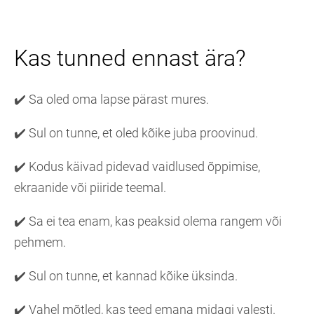
Kas tunned ennast ära?
✔️ Sa oled oma lapse pärast mures.
✔️ Sul on tunne, et oled kõike juba proovinud.
✔️ Kodus käivad pidevad vaidlused õppimise,
ekraanide või piiride teemal.
✔️ Sa ei tea enam, kas peaksid olema rangem või
pehmem.
✔️ Sul on tunne, et kannad kõike üksinda.
✔️ Vahel mõtled, kas teed emana midagi valesti.