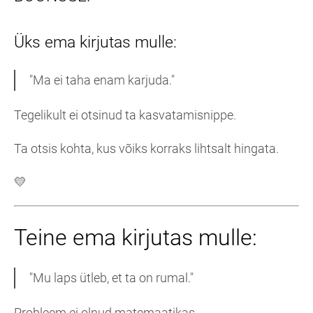
Üks ema kirjutas mulle:
"Ma ei taha enam karjuda."
Tegelikult ei otsinud ta kasvatamisnippe.
Ta otsis kohta, kus võiks korraks lihtsalt hingata.
💛
Teine ema kirjutas mulle:
"Mu laps ütleb, et ta on rumal."
Probleem ei olnud matemaatikas.