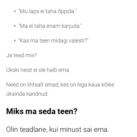
"Mu laps ei taha õppida."
"Ma ei taha enam karjuda."
"Kas ma teen midagi valesti?"
Ja tead mis?
Ükski neist ei ole halb ema.
Need on lihtsalt emad, kes on liiga kaua kõike
üksinda kandnud.
Miks ma seda teen?
Olin teadlane, kui minust sai ema.