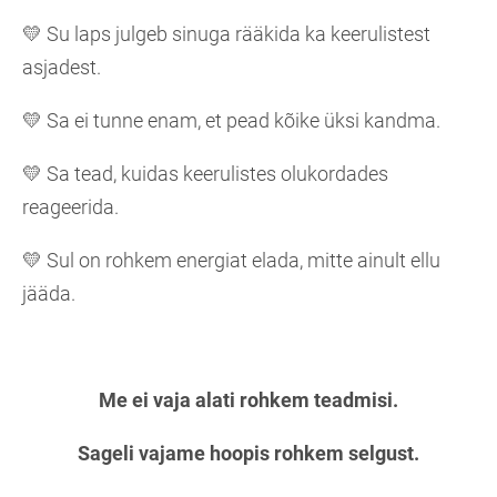
💛 Su laps julgeb sinuga rääkida ka keerulistest
asjadest.
💛 Sa ei tunne enam, et pead kõike üksi kandma.
💛 Sa tead, kuidas keerulistes olukordades
reageerida.
💛 Sul on rohkem energiat elada, mitte ainult ellu
jääda.
Me ei vaja alati rohkem teadmisi.
Sageli vajame hoopis rohkem selgust.