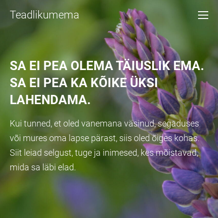
Teadlikumema
SA EI PEA OLEMA TÄIUSLIK EMA.
SA EI PEA KA KÕIKE ÜKSI
LAHENDAMA.
Kui tunned, et oled vanemana väsinud, segaduses
või mures oma lapse pärast, siis oled õiges kohas.
Siit leiad selgust, tuge ja inimesed, kes mõistavad,
mida sa läbi elad.