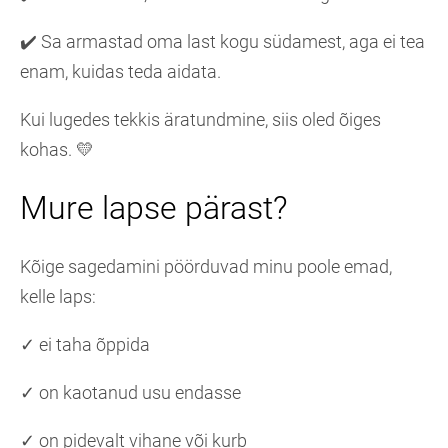
✔️ Sa armastad oma last kogu südamest, aga ei tea
enam, kuidas teda aidata.
Kui lugedes tekkis äratundmine, siis oled õiges
kohas. 💛
Mure lapse pärast?
Kõige sagedamini pöörduvad minu poole emad,
kelle laps:
✓ ei taha õppida
✓ on kaotanud usu endasse
✓ on pidevalt vihane või kurb