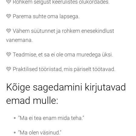
💛 Rohkem selgust keerulistes olukordades.
💛 Parema suhte oma lapsega.
💛 Vähem süütunnet ja rohkem enesekindlust
vanemana.
💛 Teadmise, et sa ei ole oma muredega üksi.
💛 Praktilised tööriistad, mis päriselt töötavad.
Kõige sagedamini kirjutavad
emad mulle:
"Ma ei tea enam mida teha."
"Ma olen väsinud."