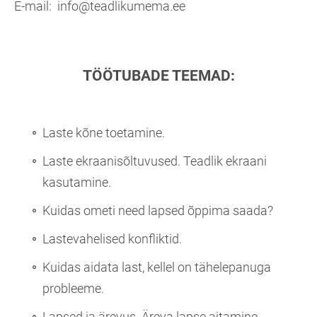
E-mail: info@teadlikumema.ee
TÖÖTUBADE TEEMAD:
Laste kõne toetamine.
Laste ekraanisõltuvused. Teadlik ekraani
kasutamine.
Kuidas ometi need lapsed õppima saada?
Lastevahelised konfliktid.
Kuidas aidata last, kellel on tähelepanuga
probleeme.
Lapsed ja ärevus. Äreva lapse aitamine.