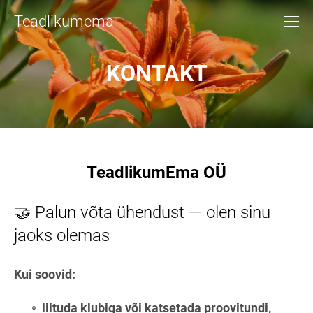
Teadlikumema
KONTAKT
TeadlikumEma OÜ
🤝 Palun võta ühendust — olen sinu
jaoks olemas
Kui soovid:
liituda
klubiga
või katsetada
proovitundi
,