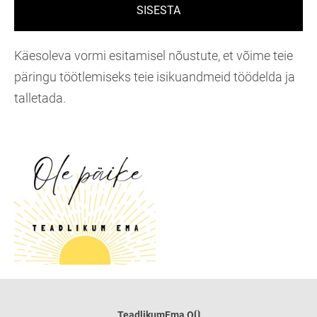
Käesoleva vormi esitamisel nõustute, et võime teie
päringu töötlemiseks teie isikuandmeid töödelda ja
talletada.
TeadlikumEma OÜ