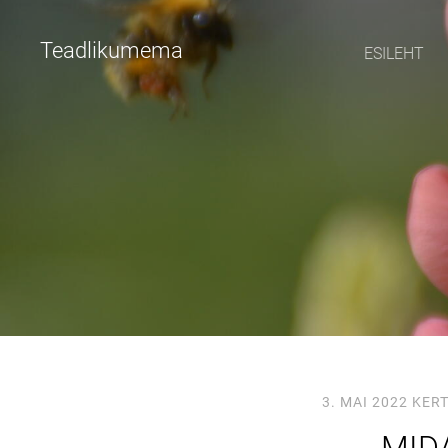
Teadlikumema
ESILEHT
3. MAI 2022
KERT