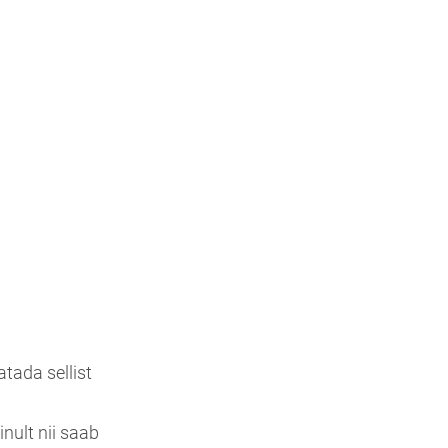
atada sellist
inult nii saab