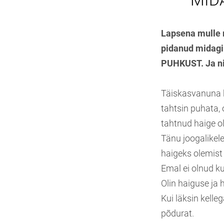
MIDA
Lapsena mulle me
pidanud midagi 
PUHKUST. Ja nii
Täiskasvanuna ha
tahtsin puhata, 
tahtnud haige ol
Tänu joogalikel
haigeks olemist 
Emal ei olnud kun
Olin haiguse ja 
Kui läksin kelle
põdurat.