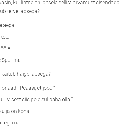
in, kui lihtne on lapsele sellist arvamust sisendada.
ub terve lapsega?
e aega.
kse.
ööle.
e õppima.
käitub haige lapsega?
monaadi! Peaasi, et jood.”
 TV, sest siis pole sul paha olla.”
u ja on kohal.
a tegema.