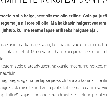
 MITTE TEHA, KUI LAPS ON H
eldis olla haige, sest siis ma olin eriline. Sain palju t
tegema ja nii tore oli olla. Ma hakkasin haigust vaatam
 juhtub, kui me teeme lapse eriliseks haiguse ajal.
kkasin märkama, et alati, kui ma ära väsisin, jäin ma hai
oli palavik kohal. Ma ei saanud aru, mis jama see minuga 
la.
e teadmistele alateadvusest hakkasid meenuma hetked, m
nautisin.
agi aega, aga haige lapse jaoks oli ta alati kohal - nii erili
haigeks olemise teinud enda jaoks tähelepanu saamise viis
gagi tülli või vajasin nn andeksandmist, siis polnud proble