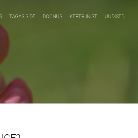
S
TAGASISIDE
BOONUS
KERTRIINIST
UUDISED