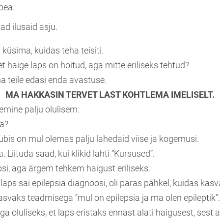
pea.
ad ilusaid asju.
küsima, kuidas teha teisiti.
et haige laps on hoitud, aga mitte eriliseks tehtud?
 teile edasi enda avastuse.
MA HAKKASIN TERVET LAST KOHTLEMA IMELISELT.
lemine palju olulisem.
ha?
ubis on mul olemas palju lahedaid viise ja kogemusi.
a. Liituda saad, kui klikid lahti “Kursused”.
i, aga ärgem tehkem haigust eriliseks.
laps sai epilepsia diagnoosi, oli paras pähkel, kuidas kasv
 kasvaks teadmisega “mul on epilepsia ja ma olen epileptik”.
a oluliseks, et laps eristaks ennast alati haigusest, sest a