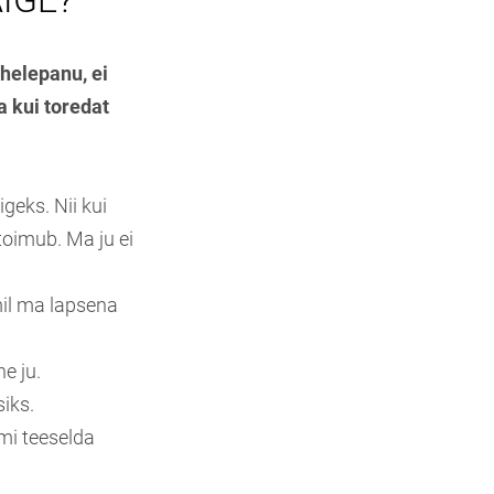
AIGE?
ähelepanu, ei
a kui toredat
geks. Nii kui
toimub. Ma ju ei
il ma lapsena
ne ju.
iks.
emi teeselda