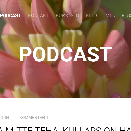
PODCAST
KONTAKT
KURSUSED
KLUBI
MENTORLU
PODCAST
RIIN
KOMMENTEERI