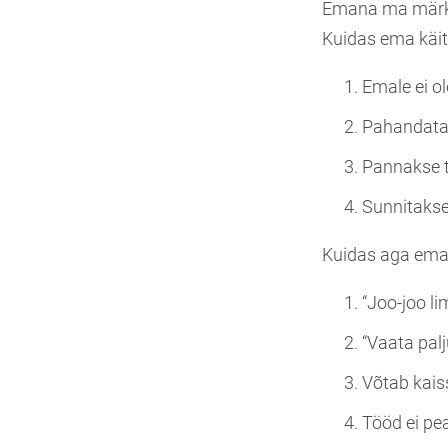
Emana ma märkas
Kuidas ema käit
Emale ei ol
Pahandata
Pannakse t
Sunnitaks
Kuidas aga ema 
“Joo-joo li
“Vaata palju
Võtab kaiss
Tööd ei pe