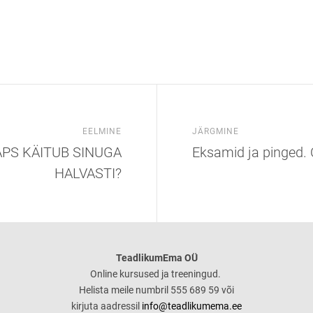
EELMINE
JÄRGMINE
APS KÄITUB SINUGA
Eksamid ja pinged. 
HALVASTI?
TeadlikumEma OÜ
Online kursused ja treeningud.
Helista meile numbril 555 689 59 või
kirjuta aadressil
info@teadlikumema.ee