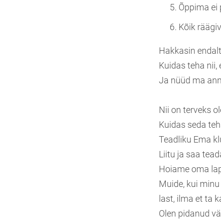
Õppima ei 
Kõik räägiv
Hakkasin endalt 
Kuidas teha nii, 
Ja nüüd ma anna
Nii on terveks o
Kuidas seda te
Teadliku Ema kl
Liitu ja saa tead
Hoiame oma laps
Muide, kui minu 
last, ilma et ta
Olen pidanud väg