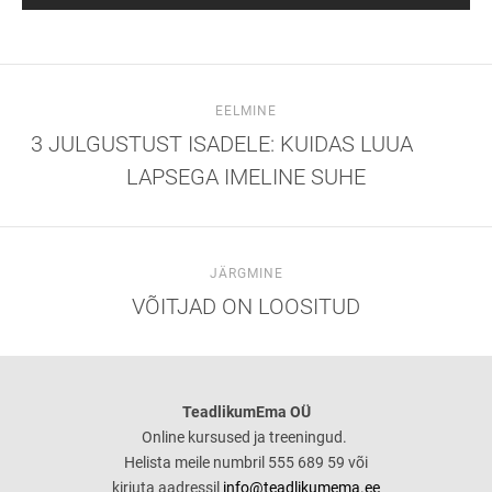
EELMINE
3 JULGUSTUST ISADELE: KUIDAS LUUA
LAPSEGA IMELINE SUHE
JÄRGMINE
VÕITJAD ON LOOSITUD
TeadlikumEma OÜ
Online kursused ja treeningud.
Helista meile numbril 555 689 59 või
kirjuta aadressil
info@teadlikumema.ee