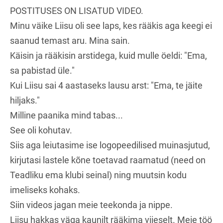
POSTITUSES ON LISATUD VIDEO.
Minu väike Liisu oli see laps, kes rääkis aga keegi ei
saanud temast aru. Mina sain.
Käisin ja rääkisin arstidega, kuid mulle öeldi: "Ema,
sa pabistad üle."
Kui Liisu sai 4 aastaseks lausu arst: "Ema, te jäite
hiljaks."
Milline paanika mind tabas...
See oli kohutav.
Siis aga leiutasime ise logopeedilised muinasjutud,
kirjutasi lastele kõne toetavad raamatud (need on
Teadliku ema klubi seinal) ning muutsin kodu
imeliseks kohaks.
Siin videos jagan meie teekonda ja nippe.
Liisu hakkas väga kaunilt rääkima viieselt. Meie töö