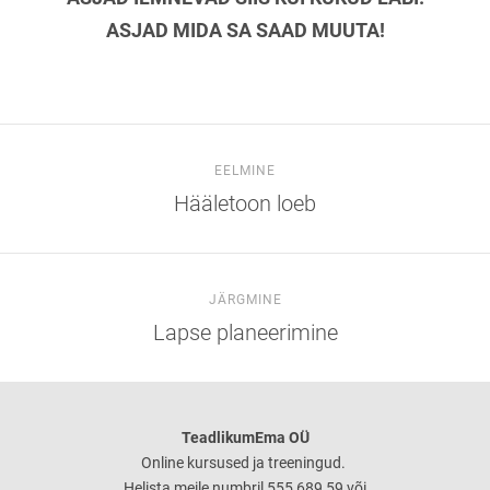
ASJAD MIDA SA SAAD MUUTA!
EELMINE
Hääletoon loeb
JÄRGMINE
Lapse planeerimine
TeadlikumEma OÜ
Online kursused ja treeningud.
Helista meile numbril 555 689 59 või