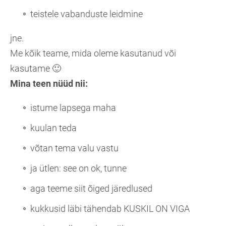
teistele vabanduste leidmine
jne.
Me kõik teame, mida oleme kasutanud või
kasutame 🙂
Mina teen nüüd nii:
istume lapsega maha
kuulan teda
võtan tema valu vastu
ja ütlen: see on ok, tunne
aga teeme siit õiged järedlused
kukkusid läbi tähendab KUSKIL ON VIGA