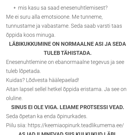
mis kasu sa saad enesenuhtlemisest?
Me ei suru alla emotsioone. Me tunneme,
tunnustame ja vabastame. Seda saab varsti taas
õppida koos minuga.
LÄBIKUKKUMINE ON NORMAALNE ASI JA SEDA
TULEB TÄHISTADA.
Enesenuhtlemine on ebanormaalne tegevus ja see
tuleb lõpetada.
Kuidas? Lõdvesta häälepaelad!
Aitan lapsel sellel hetkel õppida eristama. Ja see on
oluline.
SINUS EI OLE VIGA. LEIAME PROTSESSI VEAD.
Seda õpetan ka enda õpinurkades.
Piilu siia: https://keemiaopinurk.teadlikumema.ee/
ASJAD ILMNEVAD SIIS KUI KUKUD LÄBI.