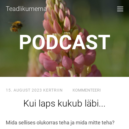
Teadlikumema
PODCAST
15. AUGUST 2023
KERTRIIN
KOMMENTEERI
Kui laps kukub läbi...
Mida sellises olukorras teha ja mida mitte teha?