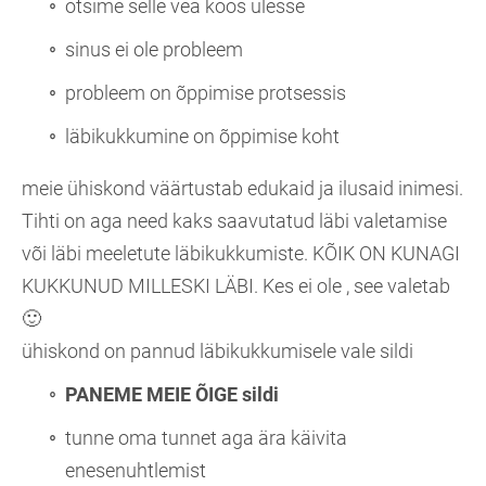
otsime selle vea koos ülesse
sinus ei ole probleem
probleem on õppimise protsessis
läbikukkumine on õppimise koht
meie ühiskond väärtustab edukaid ja ilusaid inimesi.
Tihti on aga need kaks saavutatud läbi valetamise
või läbi meeletute läbikukkumiste. KÕIK ON KUNAGI
KUKKUNUD MILLESKI LÄBI. Kes ei ole , see valetab
🙂
ühiskond on pannud läbikukkumisele vale sildi
PANEME MEIE ÕIGE sildi
tunne oma tunnet aga ära käivita
enesenuhtlemist