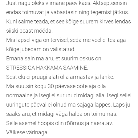
Just nagu oleks viimane päev käes. Aktsepteerisin
endas toimuvat ja vabastasin ning tegemist jätkus.
Kuni saime teada, et see kõige suurem kirves lendas
siiski peast mööda.
Mis lapsel viga on tervisel, seda me veel ei tea aga
kõige jubedam on välistatud.
Emana sain ma aru, et suurim oskus on
STRESSIGA HAKKAMA SAAMINE.
Sest elu ei pruugi alati olla armastav ja lahke.
Ma suutsin kogu 30 päevase oote aja olla
normaalne ja isegi ei surunud midagi alla. Isegi sellel
uuringute päeval ei olnud ma sajaga lappes. Laps ju
saaks aru, et midagi väga halba on toimumas.
Selle asemel hoopis olin rõõmus ja naeratav.
Väikese värinaga.