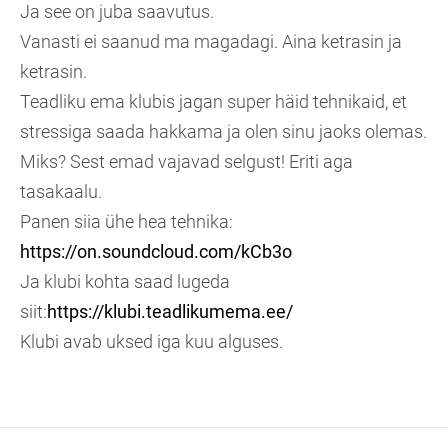
Ja see on juba saavutus.
Vanasti ei saanud ma magadagi. Aina ketrasin ja
ketrasin.
Teadliku ema klubis jagan super häid tehnikaid, et
stressiga saada hakkama ja olen sinu jaoks olemas.
Miks? Sest emad vajavad selgust! Eriti aga
tasakaalu.
Panen siia ühe hea tehnika:
https://on.soundcloud.com/kCb3o
Ja klubi kohta saad lugeda
siit:
https://klubi.teadlikumema.ee/
Klubi avab uksed iga kuu alguses.