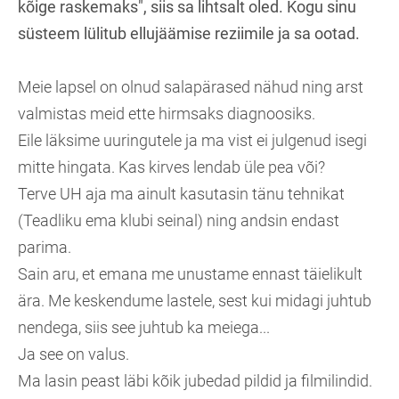
kõige raskemaks", siis sa lihtsalt oled. Kogu sinu
süsteem lülitub ellujäämise reziimile ja sa ootad.
Meie lapsel on olnud salapärased nähud ning arst
valmistas meid ette hirmsaks diagnoosiks.
Eile läksime uuringutele ja ma vist ei julgenud isegi
mitte hingata. Kas kirves lendab üle pea või?
Terve UH aja ma ainult kasutasin tänu tehnikat
(Teadliku ema klubi seinal) ning andsin endast
parima.
Sain aru, et emana me unustame ennast täielikult
ära. Me keskendume lastele, sest kui midagi juhtub
nendega, siis see juhtub ka meiega...
Ja see on valus.
Ma lasin peast läbi kõik jubedad pildid ja filmilindid.