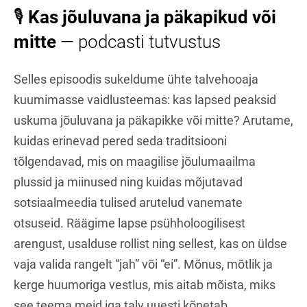
🎙️
Kas jõuluvana ja päkapikud või
mitte
— podcasti tutvustus
Selles episoodis sukeldume ühte talvehooaja
kuumimasse vaidlusteemas: kas lapsed peaksid
uskuma jõuluvana ja päkapikke või mitte? Arutame,
kuidas erinevad pered seda traditsiooni
tõlgendavad, mis on maagilise jõulumaailma
plussid ja miinused ning kuidas mõjutavad
sotsiaalmeedia tulised arutelud vanemate
otsuseid. Räägime lapse psühholoogilisest
arengust, usalduse rollist ning sellest, kas on üldse
vaja valida rangelt “jah” või “ei”. Mõnus, mõtlik ja
kerge huumoriga vestlus, mis aitab mõista, miks
see teema meid iga talv uuesti kõnetab.