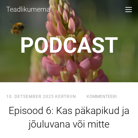
Teadlikumema
PODCAST
10. DETSEMBER 2025
KERTRIIN
KOMMENTEERI
Episood 6: Kas päkapikud ja
jõuluvana või mitte