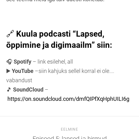
🔗
Kuula podcasti “Lapsed,
õppimine ja digimaailm” siin:
🎧
Spotify
– link esilehel, all
▶️
YouTube
–siin kahjuks sellel korral ei ole....
vabandust
🎵
SoundCloud
–
https://on.soundcloud.com/dmfQIPfXqHphUILI6g
EELMINE
Episood 5: lapsed ja hirmud