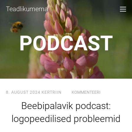
Teadlikumema
PODCAST
8. AUGUST 2024
KERTRIIN
KOMMENTEERI
Beebipalavik podcast:
logopeedilised probleemid