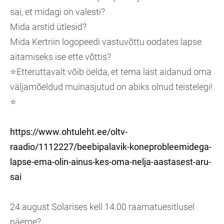
sai, et midagi on valesti?
Mida arstid ütlesid?
Mida Kertriin logopeedi vastuvõttu oodates lapse
aitamiseks ise ette võttis?
⭐Etteruttavalt võib öelda, et tema last aidanud oma
väljamõeldud muinasjutud on abiks olnud teistelegi!
⭐
https://www.ohtuleht.ee/oltv-
raadio/1112227/beebipalavik-koneprobleemidega-
lapse-ema-olin-ainus-kes-oma-nelja-aastasest-aru-
sai
24.august Solarises kell 14.00 raamatuesitlusel
näeme?