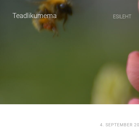
Teadlikumema
ESILEHT
4. SEPTEMBER 2