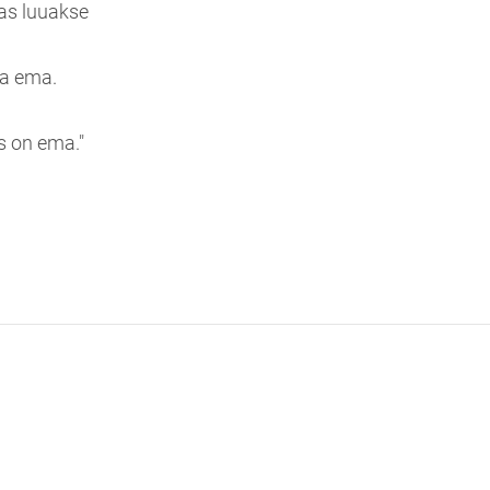
as luuakse
ma ema.
s on ema."