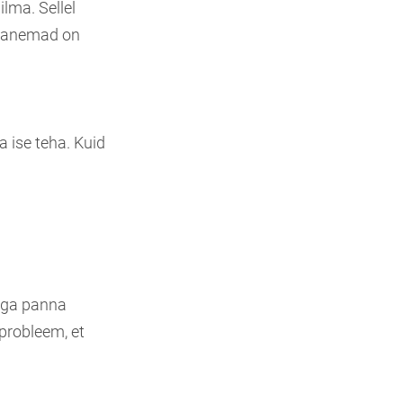
lma. Sellel
g vanemad on
ise teha. Kuid
alga panna
 probleem, et