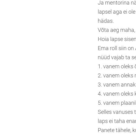
Ja mentorina nä
lapsel aga ei ol
hädas.
Võta aeg maha, 
Hoia lapse sise
Ema roll siin 
nüüd vajab ta se
1. vanem oleks 
2. vanem oleks 
3. vanem annaks
4. vanem oleks 
5. vanem plaani
Selles vanuses t
laps ei taha ena
Panete tähele, k