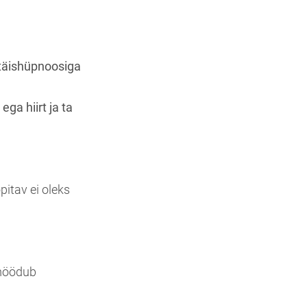
 täishüpnoosiga
ega hiirt ja ta
itav ei oleks
 möödub