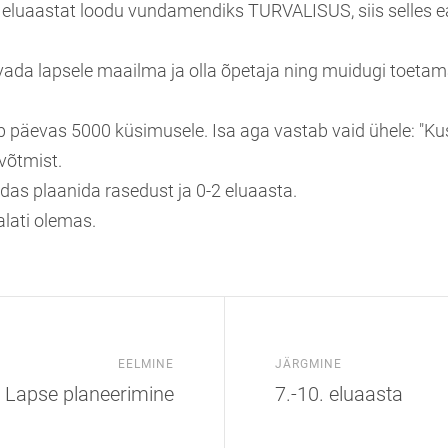
 eluaastat loodu vundamendiks TURVALISUS, siis selles e
 avada lapsele maailma ja olla õpetaja ning muidugi toeta
 päevas 5000 küsimusele. Isa aga vastab vaid ühele: "Ku
võtmist.
das plaanida rasedust ja 0-2 eluaasta.
alati olemas.
EELMINE
JÄRGMINE
Lapse planeerimine
7.-10. eluaasta