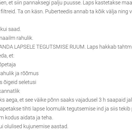
en, et siin pannaksegi palju puusse. Laps kastetakse maai
e filtreid. Ta on käsn. Puberteedis annab ta kõik välja nin
kui saad.
maailm rahulik.
on ANDA LAPSELE TEGUTSMISE RUUM. Laps hakkab tahtma 
da, et:
õpetaja
rahulik ja rõõmus
 õigeid seletusi
kannatlik
ks aega, et see väike põnn saaks vajadusel 3 h saapaid j
apetakse tihti lapse loomulik tegutsemise ind ja siis tekib
m kodus aidata ja teha.
ui olulised kujunemise aastad.