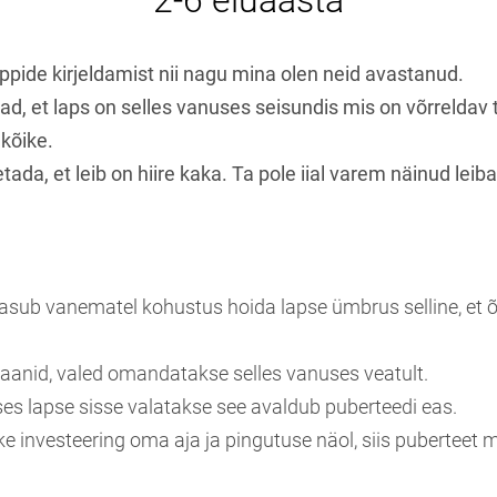
2-6 eluaasta
pide kirjeldamist nii nagu mina olen neid avastanud.
ad, et laps on selles vanuses seisundis mis on võrreldav
 kõike.
tada, et leib on hiire kaka. Ta pole iial varem näinud leiba 
asub vanematel kohustus hoida lapse ümbrus selline, et õp
kraanid, valed omandatakse selles vanuses veatult.
ses lapse sisse valatakse see avaldub puberteedi eas.
ike investeering oma aja ja pingutuse näol, siis puberteet