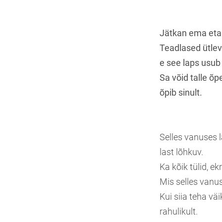
Jätkan ema etap
Teadlased ütlev
e see laps usub
Sa võid talle õpe
õpib sinult.
Selles vanuses l
last lõhkuv.
Ka kõik tülid, e
Mis selles vanu
Kui siia teha vä
rahulikult.