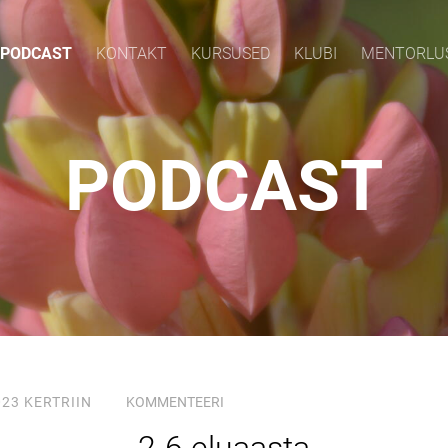
PODCAST
KONTAKT
KURSUSED
KLUBI
MENTORLU
PODCAST
023
KERTRIIN
KOMMENTEERI