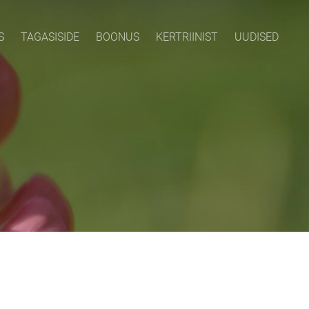
S
TAGASISIDE
BOONUS
KERTRIINIST
UUDISED