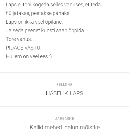
Laps ei tohi kogeda selles vanuses, et teda
hüljatakse, peetakse pahaks.
Laps on ikka veel õpilane.
Ja seda peenet kunsti saab õppida.
Tore vanus.
PIDAGE VASTU.
Hullem on veel ees :)
EELMINE
HÄBELIK LAPS
JÄRGMINE
Kallid mehed, palun mõistke