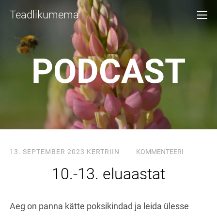
Teadlikumema
PODCAST
13. SEPTEMBER 2023
KERTRIIN
KOMMENTEERI
10.-13. eluaastat
Aeg on panna kätte poksikindad ja leida ülesse