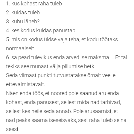
1. kus kohast raha tuleb
2. kuidas tuleb
3. kuhu läheb?
4. kes kodus kuidas panustab
5. mis on kodus üldse vaja teha, et kodu töötaks
normaalselt
6. sa pead tulevikus enda arved ise maksma.... Et tal
tekiks see munast välja piilumise hetk
Seda viimast punkti tutvustatakse õrnalt veel e
ettevalmistavalt.
Näen enda töös, et noored pole saanud aru enda
kohast, enda panusest, sellest mida nad tarbivad,
sellest kes neile seda annab. Pole arusaamist, et
nad peaks saama iseseisvaks, sest raha tuleb seina
seest