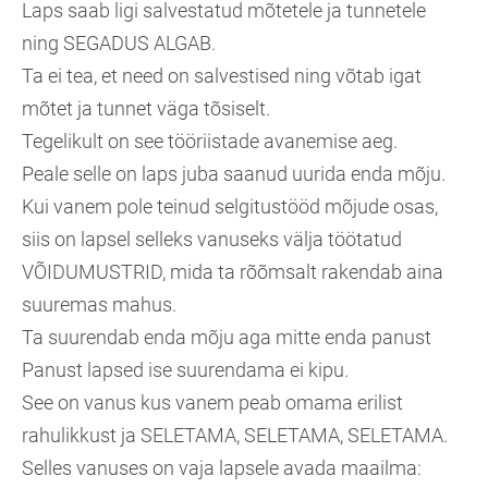
Laps saab ligi salvestatud mõtetele ja tunnetele
ning SEGADUS ALGAB.
Ta ei tea, et need on salvestised ning võtab igat
mõtet ja tunnet väga tõsiselt.
Tegelikult on see tööriistade avanemise aeg.
Peale selle on laps juba saanud uurida enda mõju.
Kui vanem pole teinud selgitustööd mõjude osas,
siis on lapsel selleks vanuseks välja töötatud
VÕIDUMUSTRID, mida ta rõõmsalt rakendab aina
suuremas mahus.
Ta suurendab enda mõju aga mitte enda panust
Panust lapsed ise suurendama ei kipu.
See on vanus kus vanem peab omama erilist
rahulikkust ja SELETAMA, SELETAMA, SELETAMA.
Selles vanuses on vaja lapsele avada maailma: