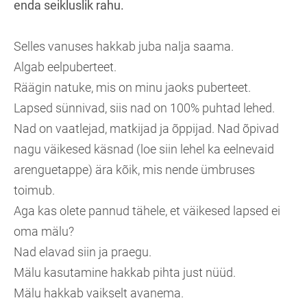
enda seikluslik rahu.
Selles vanuses hakkab juba nalja saama.
Algab eelpuberteet.
Räägin natuke, mis on minu jaoks puberteet.
Lapsed sünnivad, siis nad on 100% puhtad lehed.
Nad on vaatlejad, matkijad ja õppijad. Nad õpivad
nagu väikesed käsnad (loe siin lehel ka eelnevaid
arenguetappe) ära kõik, mis nende ümbruses
toimub.
Aga
kas olete pannud tähele, et väikesed lapsed ei
oma mälu?
Nad elavad siin ja praegu.
Mälu kasutamine hakkab pihta just nüüd.
Mälu hakkab vaikselt avanema.