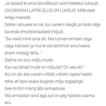
Ja lapsed ei oma tänulikkust vaid meeletut luksust.
IGA EKRAAN LAPSE ELUS ON LUKSUS. Mille eest
keegi maksab.
Selles vanuses on ok, kui vanem räägib ja toob välja
ka enda emotsionaalsed mõjud.
"Sa vead mind aina alt. Ma tunnen ennast väga
väga halvasti ja mul ei ole tahtmist sinu heaks
enam midagi teha..."
Selline on sinu mõju mulle.
Kas sa tahad mulle nii mõjuda? On see ok?
Kui on ok, siis vanem võibki vähem lapse heaks
teha, et laps saaks kogeda mõju tagajärge.
See on õrn mäng läbi armastuse.
Ma armastan sind aga sul on aeg hakata saama
aru.