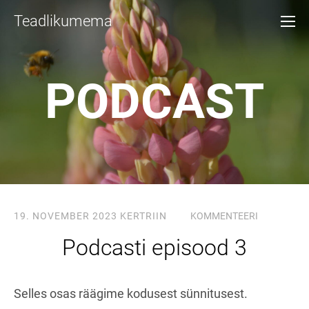
Teadlikumema
PODCAST
19. NOVEMBER 2023
KERTRIIN
KOMMENTEERI
Podcasti episood 3
Selles osas räägime kodusest sünnitusest.