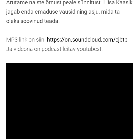
Arutame naiste õrnust peale sünnitust. Liisa Kaasik
jagab enda emaduse vausid ning asju, mida ta
oleks soovinud teada.
MP3 link on siin:
https://on.soundcloud.com/cjbtp
Ja videona on podcast leitav youtubest.