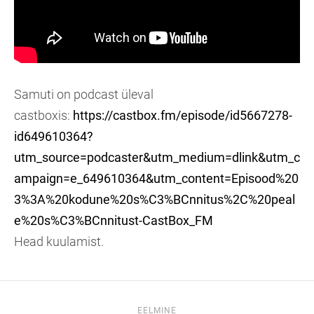
Samuti on podcast üleval
castboxis:
https://castbox.fm/episode/id5667278-
id649610364?
utm_source=podcaster&utm_medium=dlink&utm_c
ampaign=e_649610364&utm_content=Episood%20
3%3A%20kodune%20s%C3%BCnnitus%2C%20peal
e%20s%C3%BCnnitust-CastBox_FM
Head kuulamist.
EELMINE