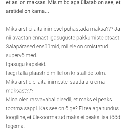
et asi on maksas. Mis mibd aga üllatab on see, et
arstidel on kama...
Miks arst ei aita inimesel puhastada maksa??? Ja
nii avastan ennast igasuguste pakkumiste otsast.
Salapärased ensüümid, millele on omistatud
supervõimed.
Igasugu kapsleid.
Isegi talla plaastrid millel on kristallide tolm.
Miks arstid ei aita inimestel saada aru oma
maksast???
Mina olen rasvavabal dieedil, et maks ei peaks
tootma sappi. Kas see on õige? Ei tea aga tundus
loogiline, et ülekoormatud maks ei peaks lisa tööd
tegema.