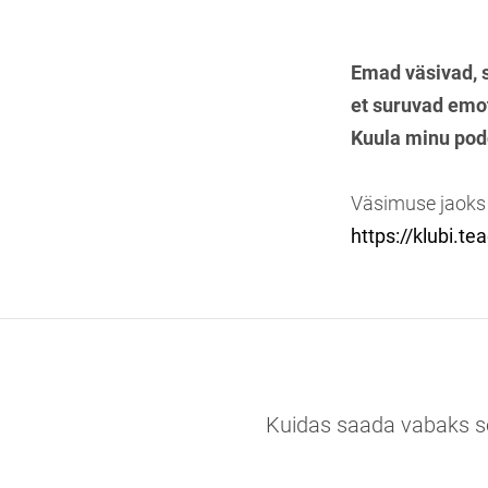
Emad väsivad, s
et suruvad emots
Kuula minu pod
Väsimuse jaoks j
https://klubi.t
Kuidas saada vabaks s