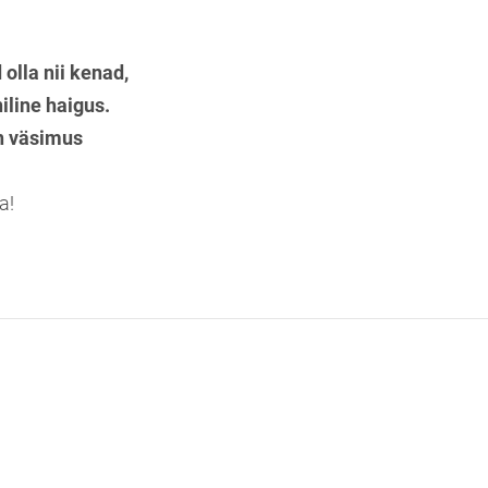
olla nii kenad,
iline haigus.
in väsimus
a!