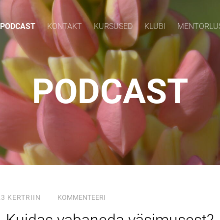
PODCAST
KONTAKT
KURSUSED
KLUBI
MENTORLU
PODCAST
23
KERTRIIN
KOMMENTEERI