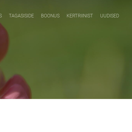
S
TAGASISIDE
BOONUS
KERTRIINIST
UUDISED