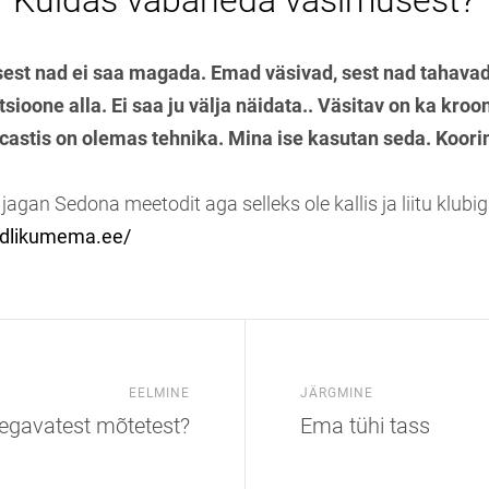
Kuidas vabaneda väsimusest?
est nad ei saa magada. Emad väsivad, sest nad tahavad 
ioone alla. Ei saa ju välja näidata.. Väsitav on ka kroon
castis on olemas tehnika. Mina ise kasutan seda. Koor
agan Sedona meetodit aga selleks ole kallis ja liitu klubig
eadlikumema.ee/
EELMINE
JÄRGMINE
egavatest mõtetest?
Ema tühi tass