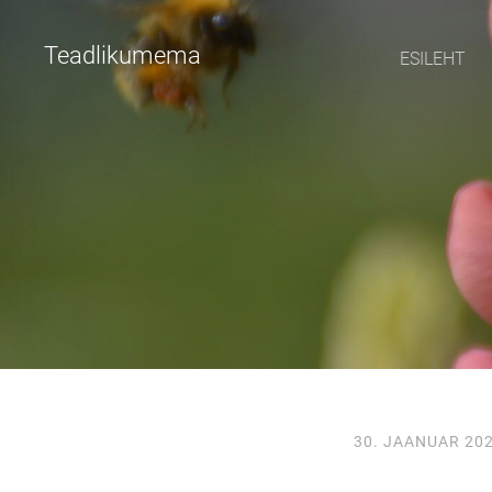
Teadlikumema
ESILEHT
30. JAANUAR 20