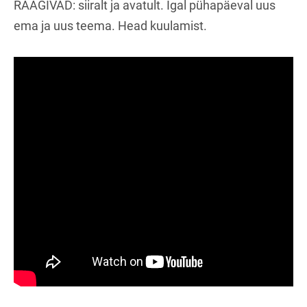
RÄÄGIVAD: siiralt ja avatult. Igal pühapäeval uus
ema ja uus teema. Head kuulamist.