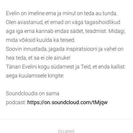
Evelin on imeline ema ja minul on teda au tunda.
Olen avastanud, et emad on väga tagasihoidlikud
aga iga ema kannab endas sädet, teadmist. Midagi,
mida võiksid kuulda ka teised.
Soovin innustada, jagada inspiratsiooni ja vahel on
hea teda, et sa ei ole ainuke!
Tänan Evelini kogu südamest ja Teid, et enda kallist
aega kuulamisele kingite.
Soundcloudis on sama
podcast:
https://on.soundcloud.com/tMjqw
EELMINE