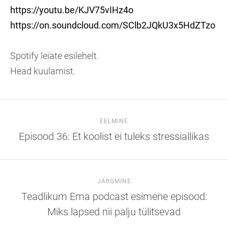
https://youtu.be/KJV75vIHz4o
https://on.soundcloud.com/SClb2JQkU3x5HdZTzo
Spotify leiate esilehelt.
Head kuulamist.
EELMINE
Episood 36: Et koolist ei tuleks stressiallikas
JÄRGMINE
Teadlikum Ema podcast esimene episood:
Miks lapsed nii palju tülitsevad