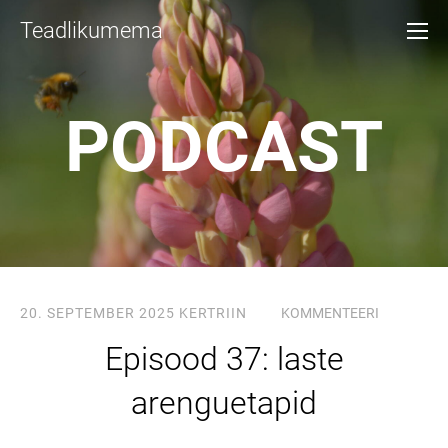
Teadlikumema
PODCAST
20. SEPTEMBER 2025
KERTRIIN
KOMMENTEERI
Episood 37: laste
arenguetapid