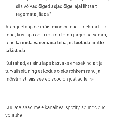
siis võivad õiged asjad õigel ajal lihtsalt
tegemata jääda?
Arenguetappide mõistmine on nagu teekaart – kui
tead, kus laps on ja mis on tema järgmine samm,
tead ka
mida vanemana teha, et toetada, mitte
takistada
.
Kui tahad, et sinu laps kasvaks enesekindlalt ja
turvaliselt, ning et kodus oleks rohkem rahu ja
mõistmist, siis see episood on just sulle. ✨
Kuulata saad meie kanalites: spotify, soundcloud,
youtube