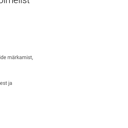
õimelist
side märkamist,
est ja