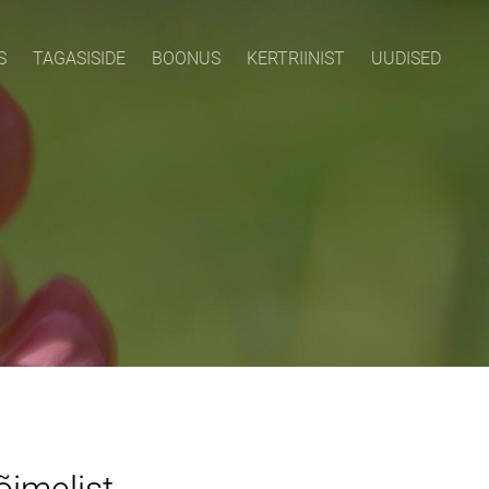
S
TAGASISIDE
BOONUS
KERTRIINIST
UUDISED