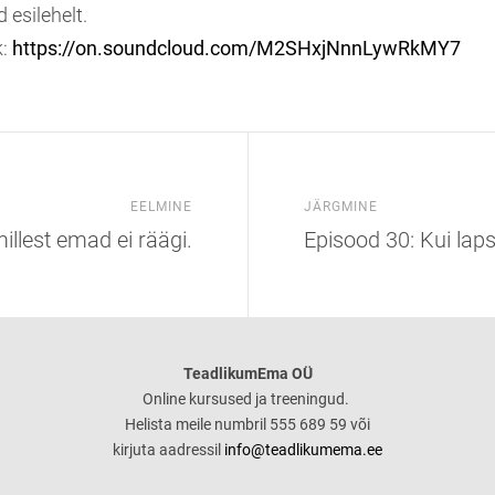
d esilehelt.
k:
https://on.soundcloud.com/M2SHxjNnnLywRkMY7
EELMINE
JÄRGMINE
illest emad ei räägi.
Episood 30: Kui lap
TeadlikumEma OÜ
Online kursused ja treeningud.
Helista meile numbril 555 689 59 või
kirjuta aadressil
info@teadlikumema.ee