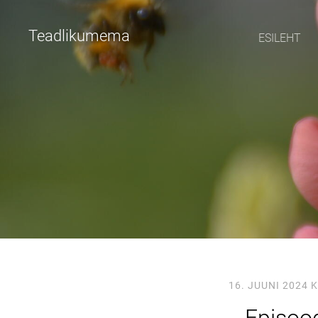
Teadlikumema
ESILEHT
16. JUUNI 2024
K