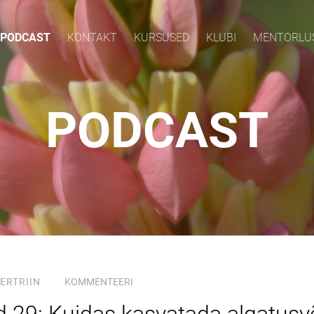
PODCAST
KONTAKT
KURSUSED
KLUBI
MENTORLU
PODCAST
ERTRIIN
KOMMENTEERI