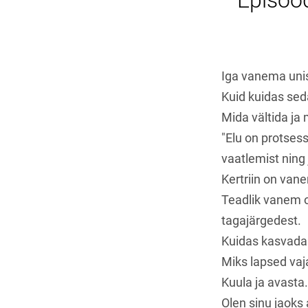
Episood
Iga vanema unis
Kuid kuidas se
Mida vältida ja
"Elu on protsess
vaatlemist ning 
Kertriin on van
Teadlik vanem o
tagajärgedest.
Kuidas kasvada
Miks lapsed va
Kuula ja avasta.
Olen sinu jaoks 