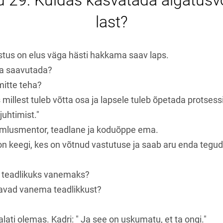
 29: Kuidas kasvatada algatusv
last?
tus on elus väga hästi hakkama saav laps.
da saavutada?
 mitte teha?
 millest tuleb võtta osa ja lapsele tuleb õpetada protses
juhtimist."
emlusmentor, teadlane ja koduõppe ema.
n keegi, kes on võtnud vastutuse ja saab aru enda tegud
 teadlikuks vanemaks?
javad vanema teadlikkust?
alati olemas. Kadri: " Ja see on uskumatu, et ta ongi."